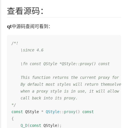
查看源码：
qt
中源码查阅可看到：
/*!

    \since 4.6

    \fn const QStyle *QStyle::proxy() const

    This function returns the current proxy for thi
    By default most styles will return themselves. 
    when a proxy style is in use, it will allow the
    call back into its proxy.

*/
const
 QStyle 
*
QStyle
::
proxy
(
)
const
{
Q_D
(
const
 QStyle
)
;