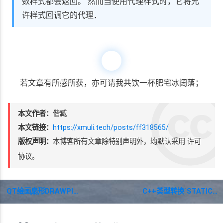
数样式都会返回。 然而当使用代理样式时，它将允
许样式回调它的代理．
若文章有所感所获，亦可请我共饮一杯肥宅冰阔落；
本文作者：
偕臧
本文链接：
https://xmuli.tech/posts/ff318565/
版权声明：
本博客所有文章除特别声明外，均默认采用
许可
协议。
QT绘画扇形DRAWPIE()和反三角函数QACOS()
C++类型转换`STATIC_CAST`，`DYNAMIC_CAST`，`CONST_CAST`，`REINTERPRET_CAST`