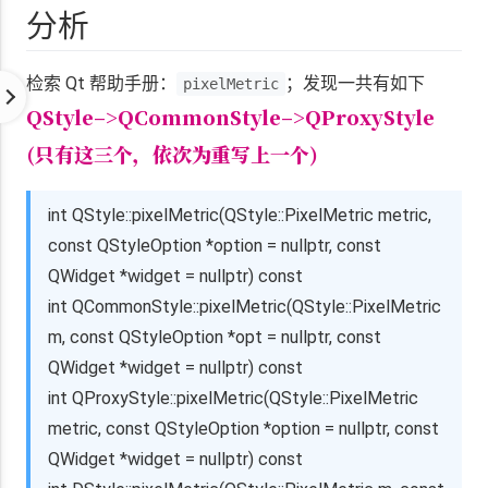
分析
检索 Qt 帮助手册：
；发现一共有如下
pixelMetric
QStyle–>QCommonStyle–>QProxyStyle
(只有这三个，依次为重写上一个)
int QStyle::pixelMetric(QStyle::PixelMetric metric,
const QStyleOption *option = nullptr, const
QWidget *widget = nullptr) const
int QCommonStyle::pixelMetric(QStyle::PixelMetric
m, const QStyleOption *opt = nullptr, const
QWidget *widget = nullptr) const
int QProxyStyle::pixelMetric(QStyle::PixelMetric
metric, const QStyleOption *option = nullptr, const
QWidget *widget = nullptr) const