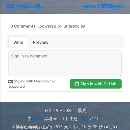
修改TYPORA主题的字体
在MAC上面安装HOMEBREW失败的解决方案：修改HOSTS文件
© 2019 – 2026
偕臧
由
Hexo
驱动 v6.2.0
|
主题 -
Yun
v1.10.9
本博客已萌萌哒地运行
2616 天 4 小时 15 分 28 秒
(●'◡'●)