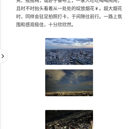
凳、摇摇椅，或卧于餐布上，一家人吃吃喝喝闹闹，
且时不时抬头看着从一处处的绽放烟花🎇。超大烟花
时，同样会驻足拍照打卡，于间隙往前行。一路上氛
围和感观极佳，十分欣欣然。