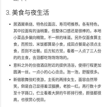
3. 美食与夜生活
居酒屋串烧、特色拉面店、寿司吧推荐。各有特色，
其中拉面有的油稍重，但整体口感还是很棒的，本地
小菜品多偏向精致，不一样的味道。另外仅面食算主
食，而煎饺、米饭都算是小食，成田点餐是必须点主
食，否则不出餐。后方知方觉，看着一人点了三人份
的的主食，含泪都吃饱饱饱饱的。
意料之外的住宿酒店附近的提供汤浴，使得行程更加
圆满一丝，一点小的心心念念。泡一泡，舒服很多。
新宿歌舞伎町夜游，主街的两排女生，面容自然带
笑，倒是自己显得羞涩腼腆，老脸一红。再行数十步
至十字路口，伫立看着大屏的牛郎排行榜，颜值都很
高，也很赏心悦目。