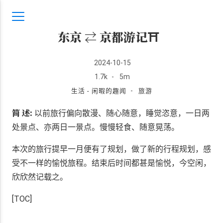
东京 ⇄ 京都游记⛩️
2024-10-15
1.7k
-
5m
-
生活 - 闲暇的趣闻
旅游
简 述:
以前旅行偏向散漫、随心随意，睡觉恣意，一日两
处景点、亦两日一景点。慢慢轻食、随意晃荡。
本次的旅行提早一月便有了规划，做了新的行程规划，感
受不一样的愉悦旅程。结束后时间都甚是愉悦，今空闲，
欣欣然记载之。
[TOC]