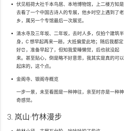
伏见稻荷大社千本鸟居、本地博物馆，上二楼方知是
去看了一个中国古诗人的专展，他乡时空上遇到了老
乡，属另一个专馆最后一次展览。
清水寺及三年坂、二年坂，去时人多，仅拍个建筑半
身，C 想早起再来一趟，大抵偏爱此地；随后我都定
好⏰，准备早起了，但知我爱睡懒觉，后也就没起
来。甚至贴心，倒是略不好意思，我其实是真的可以
起床的，这个点。
金阁寺、银阁寺概览
一步一景，未至看图是一种神往，亲至时亦是一种神
奇感觉。
3. 岚山·竹林漫步