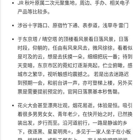
JR 秋叶原属二次元聚集地，周边、手办、相关电子
产品等比较多。
涉谷十字路口、原宿竹下通、表参道，浅草寺·雷门
于东京塔 / 晴空塔 的顶楼看风景看日落风景，日落
时段，仰躺的，任由有风来风去，微风徐徐，看着似
是可及的云，想是去抚摸一朵，细细把玩一番；待到
天变暗，东京市区的霓虹灯逐渐亮起，伫立俯瞰，感
城市之繁华，视听触感均震撼之。 若是出去迷路迟
到预期一会，和前台讲一声，亦可登梯上楼，另外买
票是需要提前预定的，官网日落票基本秒售罄。
花火大会甚至漂亮壮观，烟花易逝，体验是恒。吸引
着很多男男女女、青年老少，在快开始之时，已然换
装出发，步行而至。沿河道前行，一路是静谧的乡
下，夜逐黑、星星明亮⭐，多见于一家人坐于在小板