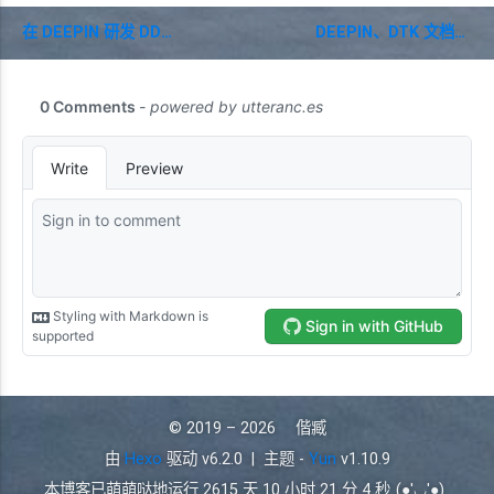
在 DEEPIN 研发 DDE 的时光
DEEPIN、DTK 文档参考资料集合
© 2019 – 2026
偕臧
由
Hexo
驱动 v6.2.0
|
主题 -
Yun
v1.10.9
本博客已萌萌哒地运行
2615 天 10 小时 21 分 4 秒
(●'◡'●)