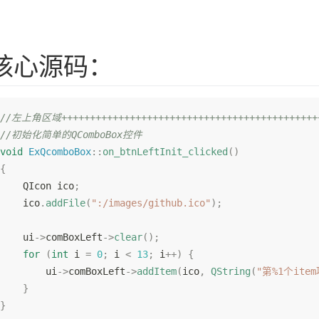
核心源码：
//左上角区域++++++++++++++++++++++++++++++++++++++++++++++
//初始化简单的QComboBox控件
void
ExQcomboBox
::
on_btnLeftInit_clicked
(
)
{
    QIcon ico
;
    ico
.
addFile
(
":/images/github.ico"
)
;
    ui
->
comBoxLeft
->
clear
(
)
;
for
(
int
 i 
=
0
;
 i 
<
13
;
 i
++
)
{
        ui
->
comBoxLeft
->
addItem
(
ico
,
QString
(
"第%1个item
}
}