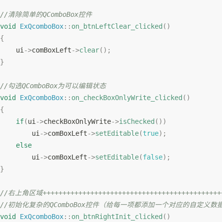
//清除简单的QComboBox控件
void
ExQcomboBox
::
on_btnLeftClear_clicked
(
)
{
    ui
->
comBoxLeft
->
clear
(
)
;
}
//勾选QComboBox为可以编辑状态
void
ExQcomboBox
::
on_checkBoxOnlyWrite_clicked
(
)
{
if
(
ui
->
checkBoxOnlyWrite
->
isChecked
(
)
)
        ui
->
comBoxLeft
->
setEditable
(
true
)
;
else
        ui
->
comBoxLeft
->
setEditable
(
false
)
;
}
//右上角区域++++++++++++++++++++++++++++++++++++++++++++++
//初始化复杂的QComboBox控件（给每一项都添加一个对应的自定义数
void
ExQcomboBox
::
on_btnRightInit_clicked
(
)