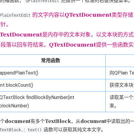
的槽函数，
还提供一个标准的右键快捷菜单。
QPlainTextEdit
QTextDocument
的文字内容以
类型存储
PlainTextEdit
指针。
TextDocument
是内存中的文本对象，以文本块的方式
QTextDocument
个段落以回车符结束。
提供一些函数实
常用函数
appendPlainText()
向QPlain 
int blockCount()
获得文本块
QTextBlock findBlockByNumber(int
读取某一个文
blockNumber)
束。
document
TextBlock
document
个
有多个
，从
中读取出的
函数可以获取其纯文本文字。
TextBlock.：text()